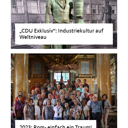
CDU Exklusiv“: Industriekultur auf
Weltniveau
>
2023: Rom- einfach ein Traum!