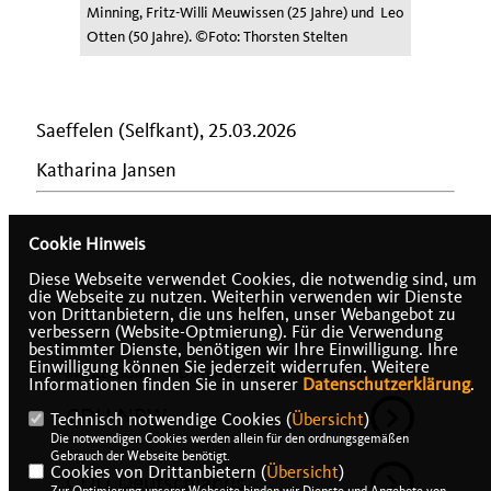
Minning, Fritz-Willi Meuwissen (25 Jahre) und Leo
Otten (50 Jahre). ©Foto: Thorsten Stelten
Saeffelen (Selfkant), 25.03.2026
Katharina Jansen
Cookie Hinweis
Diese Webseite verwendet Cookies, die notwendig sind, um
die Webseite zu nutzen. Weiterhin verwenden wir Dienste
von Drittanbietern, die uns helfen, unser Webangebot zu
verbessern (Website-Optmierung). Für die Verwendung
bestimmter Dienste, benötigen wir Ihre Einwilligung. Ihre
Einwilligung können Sie jederzeit widerrufen. Weitere
IMPRESSUM
DATENSCHUTZ
KONTAKT
Informationen finden Sie in unserer
Datenschutzerklärung
.
CDU NRW
Technisch notwendige Cookies (
Übersicht
)
Die notwendigen Cookies werden allein für den ordnungsgemäßen
Gebrauch der Webseite benötigt.
Cookies von Drittanbietern (
Übersicht
)
CDU Deutschlands