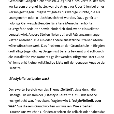
Gemeinde Gangelt sicher fühlen. Aufgrund eines Vorfalls, der sich
vor kurzem ereignet hatte, war die Angst vor Überfällen bei einer
Person gestiegen. Insgesamt gab es nur wenige Punkte, die als
unangenehm oder kritisch bezeichnet wurden. Dazu gehörten
holprige Gehwegplatten, die für ältere Menschen erhöhte
Sturzgefahr bedeuten sowie hinderlich sind, wenn ein Rollator
benutzt wird. Andere Stellen fielen auf, weil Müllansammlungen
Ratten anziehen. Die ein oder andere zusätzliche Straßenlaterne
wäre wünschenswert. Das Problem an der Grundschule in Birgden
(auffällige Jugendliche/Drogen) ist bereits bekannt und soll durch
die Installation von Kameras gelöst werden. Bürgermeister Guido
Willems erhält eine vollständige Liste mit der genauen Angabe der
Defizite.
Lifestyle-Teilzeit, oder was?
Der zweite Bereich war das Thema
Teilzeit“
, dass durch die
unselige Diskussion der „Lifestyle-Teilzeit“ auf Bundesebene
hochgekocht war. Provokant fragten wir:
Lifestyle-Teilzeit, oder
was?
Aus diesem Grund wollten wir wissen: Wie arbeiten
Frauen? Aus welchen Gründen arbeiten sie Teilzeit oder haben das