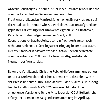
Abschließend folgte ein sehr ausführlicher und anregender Bericht
über die Ratsarbeit in Geilenkirchen durch den
Fraktionsvorsitzenden Manfred Schumacher. Er verwies auch auf
derzeit aktuelle Themen wie z.B. Parkplatzsituation aufgrund der
geplanten Errichtung einer Krankenpflegeschule in Hünshoven,
Parkplatzsituation allgemein in der Stadt, ZUE-
Kooperationsvertrag bestehe, aber ein Pachtvertrag sei noch
nicht unterzeichnet, Flüchtlingsunterbringung in der Stadt u.a.m.
Der stv. Stadtverbandsvorsitzender Stefan Coenen berichtete
über die Arbeit der CDU und die turnusmäßig anstehende
Neuwahl des Vorstandes.
Bevor die Vorsitzende Christine Reichel die Versammlung schloss,
teilte FU-Kreisvorsitzende Elena Dohmen mit, dass sie – wie in
der Presse berichtet - ihre Kandidatur für den Südkreis Heinsberg
bei der Landtagswahl NRW 2027 eingereicht habe. Eine
eingehende Vorstellung für die Mitglieder der CDU Geilenkirchen
erfolge im Rahmen der Mitgliederversammlung im April d.J.