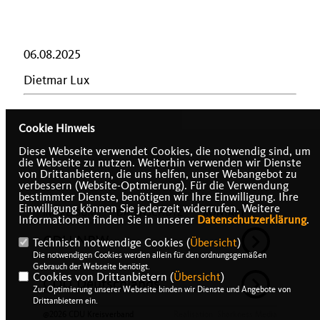
06.08.2025
Dietmar Lux
Cookie Hinweis
Diese Webseite verwendet Cookies, die notwendig sind, um
die Webseite zu nutzen. Weiterhin verwenden wir Dienste
von Drittanbietern, die uns helfen, unser Webangebot zu
verbessern (Website-Optmierung). Für die Verwendung
bestimmter Dienste, benötigen wir Ihre Einwilligung. Ihre
Einwilligung können Sie jederzeit widerrufen. Weitere
IMPRESSUM
DATENSCHUTZ
KONTAKT
Informationen finden Sie in unserer
Datenschutzerklärung
.
CDU NRW
Technisch notwendige Cookies (
Übersicht
)
Die notwendigen Cookies werden allein für den ordnungsgemäßen
Gebrauch der Webseite benötigt.
Cookies von Drittanbietern (
Übersicht
)
CDU Deutschlands
Zur Optimierung unserer Webseite binden wir Dienste und Angebote von
Drittanbietern ein.
@2026 CDU Kreisverband
Realisation: Sharkness Media