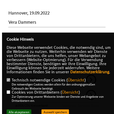
Hannover, 19.09.2022
Vera Dammers
Cookie Hinweis
Diese Webseite verwendet Cookies, die notwendig sind, um
die Webseite zu nutzen. Weiterhin verwenden wir Dienste
von Drittanbietern, die uns helfen, unser Webangebot zu
verbessern (Website-Optmierung). Für die Verwendung
bestimmter Dienste, benötigen wir Ihre Einwilligung. Ihre
Einwilligung können Sie jederzeit widerrufen. Weitere
IMPRESSUM
DATENSCHUTZ
KONTAKT
Informationen finden Sie in unserer
Datenschutzerklärung
.
CDU NRW
Technisch notwendige Cookies (
Übersicht
)
Die notwendigen Cookies werden allein für den ordnungsgemäßen
Gebrauch der Webseite benötigt.
Cookies von Drittanbietern (
Übersicht
)
CDU Deutschlands
Zur Optimierung unserer Webseite binden wir Dienste und Angebote von
Drittanbietern ein.
@2026 CDU Kreisverband
Realisation: Sharkness Media
Heinsberg
GmbH & Co. KG
Alle akzeptieren
Auswahl speichern