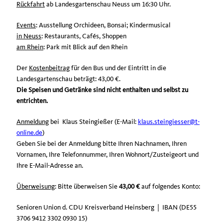
Rückfahrt
ab Landesgartenschau Neuss um 16:30 Uhr.
Events
: Ausstellung Orchideen, Bonsai; Kindermusical
in Neuss
: Restaurants, Cafés, Shoppen
am Rhein
: Park mit Blick auf den Rhein
Der
Kostenbeitrag
für den Bus und der Eintritt in die
Landesgartenschau beträgt: 43,00 €.
Die Speisen und Getränke sind nicht enthalten und selbst zu
entrichten.
Anmeldung
bei Klaus Steingießer (E-Mail:
klaus.steingiesser@t-
online.de
)
Geben Sie bei der Anmeldung bitte Ihren Nachnamen, Ihren
Vornamen, Ihre Telefonnummer, Ihren Wohnort/Zusteigeort und
Ihre E-Mail-Adresse an.
Überweisung
: Bitte überweisen Sie
43,00
auf folgendes Konto:
Senioren Union d. CDU Kreisverband Heinsberg | IBAN (DE55
3706 9412 3302 0930 15)