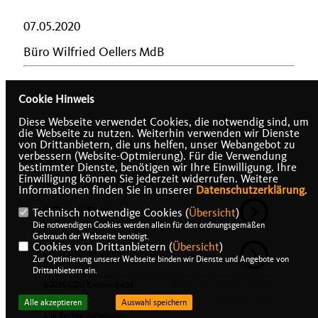
07.05.2020
Büro Wilfried Oellers MdB
Cookie Hinweis
Diese Webseite verwendet Cookies, die notwendig sind, um
die Webseite zu nutzen. Weiterhin verwenden wir Dienste
von Drittanbietern, die uns helfen, unser Webangebot zu
verbessern (Website-Optmierung). Für die Verwendung
bestimmter Dienste, benötigen wir Ihre Einwilligung. Ihre
Einwilligung können Sie jederzeit widerrufen. Weitere
IMPRESSUM
DATENSCHUTZ
KONTAKT
Informationen finden Sie in unserer
Datenschutzerklärung
.
CDU NRW
Technisch notwendige Cookies (
Übersicht
)
Die notwendigen Cookies werden allein für den ordnungsgemäßen
Gebrauch der Webseite benötigt.
Cookies von Drittanbietern (
Übersicht
)
CDU Deutschlands
Zur Optimierung unserer Webseite binden wir Dienste und Angebote von
Drittanbietern ein.
@2026 CDU Kreisverband
Realisation: Sharkness Media
Heinsberg
GmbH & Co. KG
Alle akzeptieren
Auswahl speichern
Alle Rechte vorbehalten.