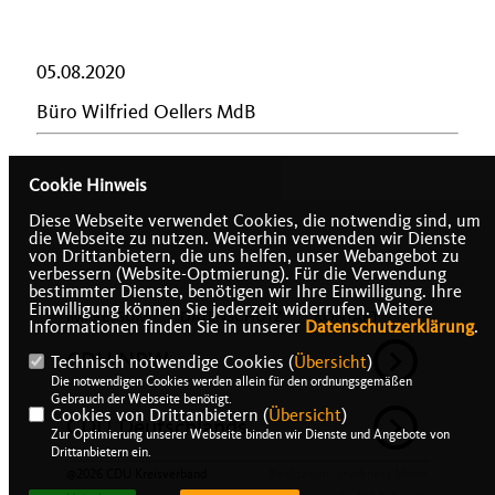
05.08.2020
Büro Wilfried Oellers MdB
Cookie Hinweis
Diese Webseite verwendet Cookies, die notwendig sind, um
die Webseite zu nutzen. Weiterhin verwenden wir Dienste
von Drittanbietern, die uns helfen, unser Webangebot zu
verbessern (Website-Optmierung). Für die Verwendung
bestimmter Dienste, benötigen wir Ihre Einwilligung. Ihre
Einwilligung können Sie jederzeit widerrufen. Weitere
IMPRESSUM
DATENSCHUTZ
KONTAKT
Informationen finden Sie in unserer
Datenschutzerklärung
.
CDU NRW
Technisch notwendige Cookies (
Übersicht
)
Die notwendigen Cookies werden allein für den ordnungsgemäßen
Gebrauch der Webseite benötigt.
Cookies von Drittanbietern (
Übersicht
)
CDU Deutschlands
Zur Optimierung unserer Webseite binden wir Dienste und Angebote von
Drittanbietern ein.
@2026 CDU Kreisverband
Realisation: Sharkness Media