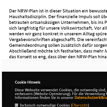
Der NRW-Plan ist in dieser Situation ein bewusstes
Haushaltsdisziplin. Der finanzielle Impuls soll
betrauten ortsansässigen Unternehmen, bis ins 
sich langfristig für unsere Volkswirtschaft. Vor 
werden wir ganz konkret in unserem Alltag spür
Vergabevorschriften abgeschafft. Die vereinfac
Gemeindeordnung sollen zusätzlich dafür sorgen, 
Abschließend möchte ich festhalten, dass mehr M
das Korsett so eng, dass über den NRW-Plan hin
Cookie Hinweis
IMPRESSUM
DATENSCHUTZ
Diese Webseite verwendet Cookies, die notwendig sind,
KONTAKT
verbessern (Website-Optmierung). Für die Verwendung bes
Informationen finden Sie in unserer
Datenschutzerklär
Technisch notwendige Cookies (
Übersicht
)
@2026 CDU Kreisverband Heinsberg