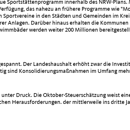
 neue Sportstättenprogramm innerhalb des NRW-Plans. 
r Verfügung, das nahezu an frühere Programme wie "M
hen Sportvereine in den Städten und Gemeinden im Krei
ihrer Anlagen. Darüber hinaus erhalten die Kommunen
hwimmbäder werden weiter 200 Millionen bereitgestell
ngespannt. Der Landeshaushalt erhöht zwar die Investi
hzeitig sind Konsolidierungsmaßnahmen im Umfang meh
unter Druck. Die Oktober-Steuerschätzung weist ein
chen Herausforderungen. der mittlerweile ins dritte J