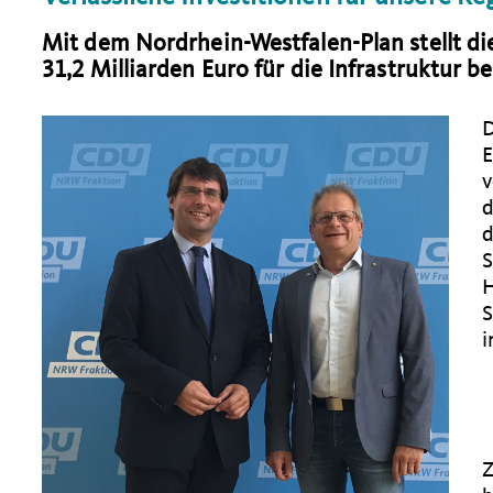
Mit dem Nordrhein-Westfalen-Plan stellt d
31,2 Milliarden Euro für die Infrastruktur be
D
E
v
d
d
S
H
S
i
Z