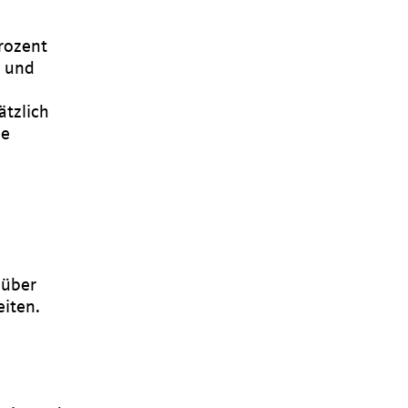
Prozent
z und
ätzlich
he
 über
eiten.