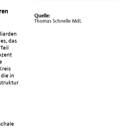
ren
Quelle:
Thomas Schnelle MdL
liarden
es, das
Teil
ozent
e
Kreis
die in
struktur
schale