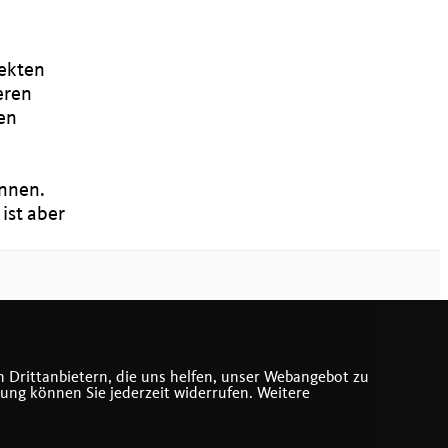
jekten
eren
ten
önnen.
ist aber
 Drittanbietern, die uns helfen, unser Webangebot zu
gung können Sie jederzeit widerrufen. Weitere
Realisation: Sharkness Media GmbH & Co. KG