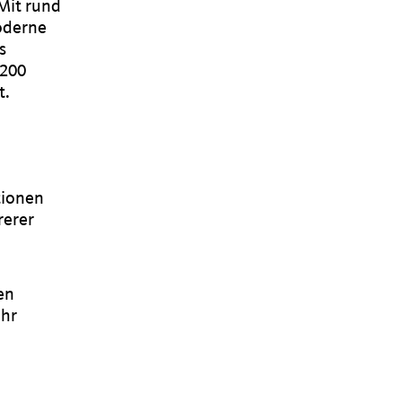
Mit rund
oderne
s
 200
t.
tionen
rerer
en
ahr