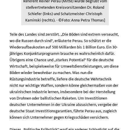
Referent Reiner Perau (Mitte) wurde begrüßt vom
stellvertretenden Kreisvorsitzenden Dr. Roland
Schiefer (links) und Schatzmeister Christoph
Kaminski (rechts). - ©Foto: Anna Petra Thomas]
Teile des Landes sind zerstört. „Die Böden sind extrem verseucht,
wo die Russen durch sind“, erläuterte Perau. So schätzt er die
Wiederaufbaukosten auf 500 Milliarden bis 1 Billion Euro. Ein 30-
jähriges Konjunkturprogramm brauche es wahrscheinlich dafür.
Übrigens eine Chance und „starkes Potential“ für die deutsche
Wirtschaft, beispielsweise für Umweltdienstleistungen, um diese
Böden wieder bewohnbar zu machen. Was nun die
Rüstungsindustrie betreffe, liefere die deutsche Wehrtechnik
nicht nur wichtige Waffen, sondern könne gleichermaßen von der
ukrainischen Industrie lernen, insbesondere bei der Herstellung
von Drohnen oder ballistischen Raketen. Um Investitionen
deutscher Unternehmen in der Ukraine abzusichern, vergebe der
deutsche Staat Investitionsgarantien, führte Perau aus, zugleich
können sich Unternehmer gegen Kriegsschäden versichern.
Dieses „Politische Frühstück“ warf ein anderes Schlaglicht auf die