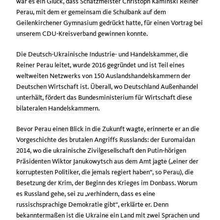
war es ein Glück, dass Schatzmeister Christoph Kaminski Reiner
Perau, mit dem er gemeinsam die Schulbank auf dem
Geilenkirchener Gymnasium gedrückt hatte, für einen Vortrag bei
unserem CDU-Kreisverband gewinnen konnte.
Die Deutsch-Ukrainische Industrie- und Handelskammer, die
Reiner Perau leitet, wurde 2016 gegründet und ist Teil eines
weltweiten Netzwerks von 150 Auslandshandelskammern der
Deutschen Wirtschaft ist. Überall, wo Deutschland Außenhandel
unterhält, fördert das Bundesministerium für Wirtschaft diese
bilateralen Handelskammern.
Bevor Perau einen Blick in die Zukunft wagte, erinnerte er an die
Vorgeschichte des brutalen Angriffs Russlands: der Euromaidan
2014, wo die ukrainische Zivilgesellschaft den Putin-hörigen
Präsidenten Wiktor Janukowytsch aus dem Amt jagte („einer der
korruptesten Politiker, die jemals regiert haben“, so Perau), die
Besetzung der Krim, der Beginn des Krieges im Donbass. Worum
es Russland gehe, sei zu „verhindern, dass es eine
russischsprachige Demokratie gibt“, erklärte er. Denn
bekanntermaßen ist die Ukraine ein Land mit zwei Sprachen und