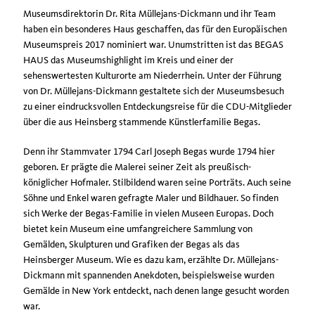
Museumsdirektorin Dr. Rita Müllejans-Dickmann und ihr Team
haben ein besonderes Haus geschaffen, das für den Europäischen
Museumspreis 2017 nominiert war. Unumstritten ist das BEGAS
HAUS das Museumshighlight im Kreis und einer der
sehenswertesten Kulturorte am Niederrhein. Unter der Führung
von Dr. Müllejans-Dickmann gestaltete sich der Museumsbesuch
zu einer eindrucksvollen Entdeckungsreise für die CDU-Mitglieder
über die aus Heinsberg stammende Künstlerfamilie Begas.
Denn ihr Stammvater 1794 Carl Joseph Begas wurde 1794 hier
geboren. Er prägte die Malerei seiner Zeit als preußisch-
königlicher Hofmaler. Stilbildend waren seine Porträts. Auch seine
Söhne und Enkel waren gefragte Maler und Bildhauer. So finden
sich Werke der Begas-Familie in vielen Museen Europas. Doch
bietet kein Museum eine umfangreichere Sammlung von
Gemälden, Skulpturen und Grafiken der Begas als das
Heinsberger Museum. Wie es dazu kam, erzählte Dr. Müllejans-
Dickmann mit spannenden Anekdoten, beispielsweise wurden
Gemälde in New York entdeckt, nach denen lange gesucht worden
war.